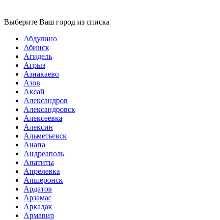
Выберите Ваш город из списка
Абдулино
Абинск
Агидель
Агрыз
Азнакаево
Азов
Аксай
Александров
Александровск
Алексеевка
Алексин
Альметьевск
Анапа
Андреаполь
Апатиты
Апрелевка
Апшеронск
Ардатов
Арзамас
Аркадак
Армавир