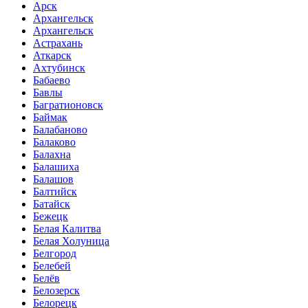
Арск
Архангельск
Архангельск
Астрахань
Аткарск
Ахтубинск
Бабаево
Бавлы
Багратионовск
Баймак
Балабаново
Балаково
Балахна
Балашиха
Балашов
Балтийск
Батайск
Бежецк
Белая Калитва
Белая Холуница
Белгород
Белебей
Белёв
Белозерск
Белорецк